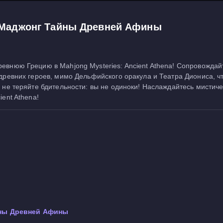
: Маджонг Тайны Древней Афины
евнюю Грецию в Mahjong Mysteries: Ancient Athena! Сопровождай
древних героев, мимо Дельфийского оракула и Театра Диониса, ч
о не теряйте бдительности: вы не одиноки! Наслаждайтесь мисти
ent Athena!
ны Древней Афины