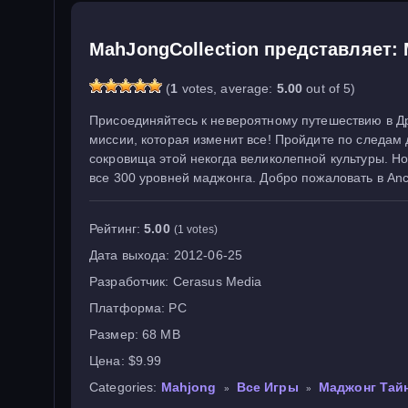
MahJongCollection представляет
(
1
votes, average:
5.00
out of 5)
Присоединяйтесь к невероятному путешествию в Др
миссии, которая изменит все! Пройдите по следам 
сокровища этой некогда великолепной культуры. Н
все 300 уровней маджонга. Добро пожаловать в Anci
Рейтинг:
5.00
(1 votes)
Дата выхода:
2012-06-25
Разработчик:
Cerasus Media
Платформа:
PC
Размер:
68 MB
Цена:
$9.99
Categories:
Mahjong
Все Игры
Маджонг Тай
»
»